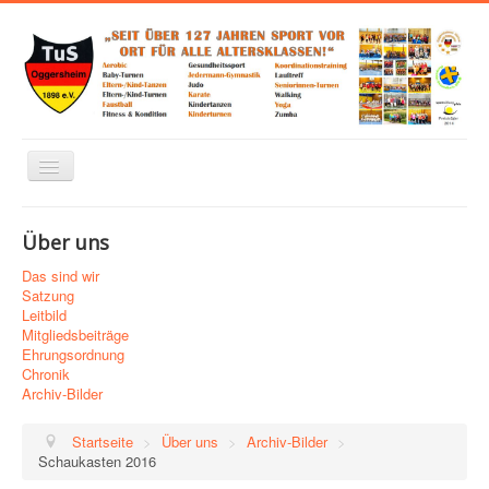
Navigation
an/aus
Home
Über uns
Über uns
Das sind wir
Abteilungen
Satzung
Leitbild
Links zu Verbänden, Sponsoren und mehr
Mitgliedsbeiträge
Ehrungsordnung
Trainingsplan
Chronik
Archiv-Bilder
Kontakt
Startseite
>
Über uns
>
Archiv-Bilder
>
Impressum
Schaukasten 2016