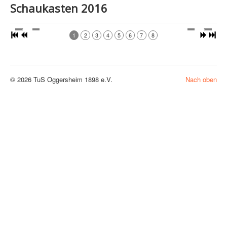
Schaukasten 2016
1
2
3
4
5
6
7
8
© 2026 TuS Oggersheim 1898 e.V.
Nach oben