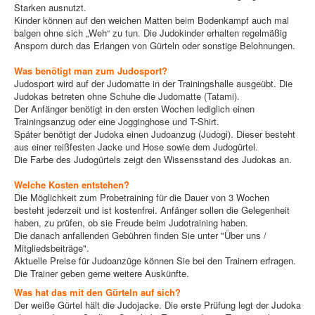
Starken ausnutzt.
Kinder können auf den weichen Matten beim Bodenkampf auch mal
balgen ohne sich „Weh“ zu tun. Die Judokinder erhalten regelmäßig
Ansporn durch das Erlangen von Gürteln oder sonstige Belohnungen.
Was benötigt man zum Judosport?
Judosport wird auf der Judomatte in der Trainingshalle ausgeübt. Die
Judokas betreten ohne Schuhe die Judomatte (Tatami).
Der Anfänger benötigt in den ersten Wochen lediglich einen
Trainingsanzug oder eine Jogginghose und T-Shirt.
Später benötigt der Judoka einen Judoanzug (Judogi). Dieser besteht
aus einer reißfesten Jacke und Hose sowie dem Judogürtel.
Die Farbe des Judogürtels zeigt den Wissensstand des Judokas an.
Welche Kosten entstehen?
Die Möglichkeit zum Probetraining für die Dauer von 3 Wochen
besteht jederzeit und ist kostenfrei. Anfänger sollen die Gelegenheit
haben, zu prüfen, ob sie Freude beim Judotraining haben.
Die danach anfallenden Gebühren finden Sie unter "Über uns /
Mitgliedsbeiträge".
Aktuelle Preise für Judoanzüge können Sie bei den Trainern erfragen.
Die Trainer geben gerne weitere Auskünfte.
Was hat das mit den Gürteln auf sich?
Der weiße Gürtel hält die Judojacke. Die erste Prüfung legt der Judoka