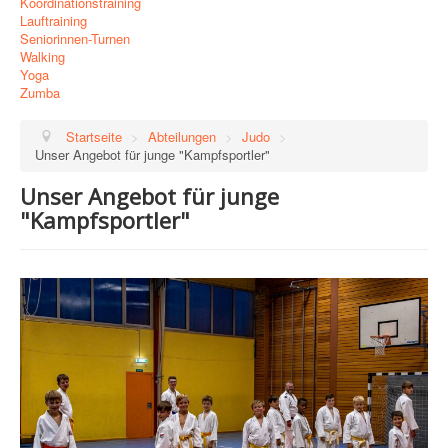
Koordinationstraining
Lauftraining
Seniorinnen-Turnen
Walking
Yoga
Zumba
Startseite
>
Abteilungen
>
Judo
>
Unser Angebot für junge "Kampfsportler"
Unser Angebot für junge
"Kampfsportler"