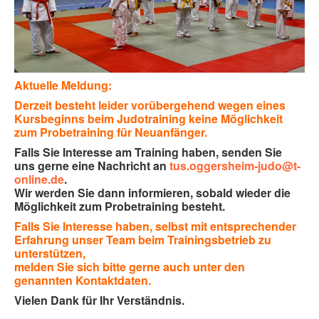
Aktuelle Meldung:
Derzeit besteht leider vorübergehend wegen eines
Kursbeginns beim Judotraining keine Möglichkeit
zum Probetraining für Neuanfänger.
Falls Sie Interesse am Training haben, senden Sie
uns gerne eine Nachricht an
tus.oggersheim-judo@t-
online.de
.
Wir werden Sie dann informieren, sobald wieder die
Möglichkeit zum Probetraining besteht.
Falls Sie Interesse haben, selbst mit entsprechender
Erfahrung unser Team beim Trainingsbetrieb zu
unterstützen,
melden Sie sich bitte gerne auch unter den
genannten Kontaktdaten.
Vielen Dank für Ihr Verständnis.