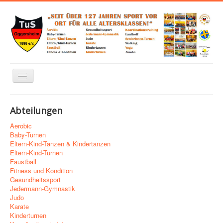
Navigation
an/aus
Home
Abteilungen
Über uns
Aerobic
Abteilungen
Baby-Turnen
Eltern-Kind-Tanzen & Kindertanzen
Links zu Verbänden, Sponsoren und mehr
Eltern-Kind-Turnen
Faustball
Trainingsplan
Fitness und Kondition
Gesundheitssport
Kontakt
Jedermann-Gymnastik
Judo
Impressum
Karate
Kinderturnen