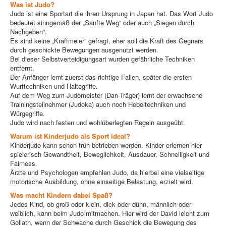
Was ist Judo?
Judo ist eine Sportart die ihren Ursprung in Japan hat. Das Wort Judo
bedeutet sinngemäß der „Sanfte Weg“ oder auch „Siegen durch
Nachgeben“.
Es sind keine „Kraftmeier“ gefragt, eher soll die Kraft des Gegners
durch geschickte Bewegungen ausgenutzt werden.
Bei dieser Selbstverteidigungsart wurden gefährliche Techniken
entfernt.
Der Anfänger lernt zuerst das richtige Fallen, später die ersten
Wurftechniken und Haltegriffe.
Auf dem Weg zum Judomeister (Dan-Träger) lernt der erwachsene
Trainingsteilnehmer (Judoka) auch noch Hebeltechniken und
Würgegriffe.
Judo wird nach festen und wohlüberlegten Regeln ausgeübt.
Warum ist Kinderjudo als Sport ideal?
Kinderjudo kann schon früh betrieben werden. Kinder erlernen hier
spielerisch Gewandtheit, Beweglichkeit, Ausdauer, Schnelligkeit und
Fairness.
Ärzte und Psychologen empfehlen Judo, da hierbei eine vielseitige
motorische Ausbildung, ohne einseitige Belastung, erzielt wird.
Was macht Kindern dabei Spaß?
Jedes Kind, ob groß oder klein, dick oder dünn, männlich oder
weiblich, kann beim Judo mitmachen. Hier wird der David leicht zum
Goliath, wenn der Schwache durch Geschick die Bewegung des